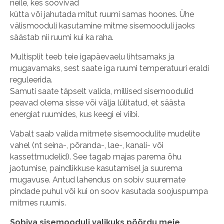
neile, kes soovivad
kütta või jahutada mitut ruumi samas hoones. Ühe
välismooduli kasutamine mitme sisemooduli jaoks
säästab nii ruumi kui ka raha.
Multisplit teeb teie igapäevaelu lihtsamaks ja
mugavamaks, sest saate iga ruumi temperatuuri eraldi
reguleerida.
Samuti saate täpselt valida, millised sisemoodulid
peavad olema sisse või välja lülitatud, et säästa
energiat ruumides, kus keegi ei viibi.
Vabalt saab valida mitmete sisemoodulite mudelite
vahel (nt seina-, põranda-, lae-, kanali- või
kassettmudelid). See tagab majas parema õhu
jaotumise, paindlikkuse kasutamisel ja suurema
mugavuse. Antud lahendus on sobiv suuremate
pindade puhul või kui on soov kasutada soojuspumpa
mitmes ruumis.
Sobiva sisemooduli valikuks pöördu meie