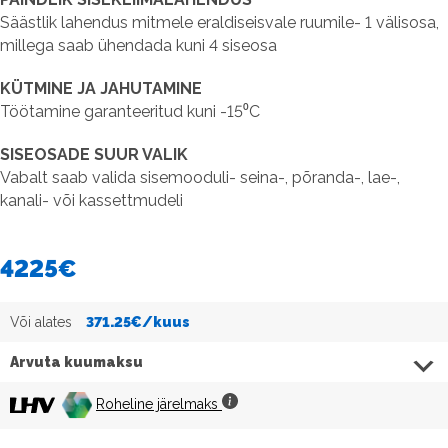
Säästlik lahendus mitmele eraldiseisvale ruumile- 1 välisosa,
millega saab ühendada kuni 4 siseosa
KÜTMINE JA JAHUTAMINE
Töötamine garanteeritud kuni -15⁰C
SISEOSADE SUUR VALIK
Vabalt saab valida sisemooduli- seina-, põranda-, lae-,
kanali- või kassettmudeli
4225
€
Või alates
371.25
€/kuus
Arvuta kuumaksu
Roheline järelmaks